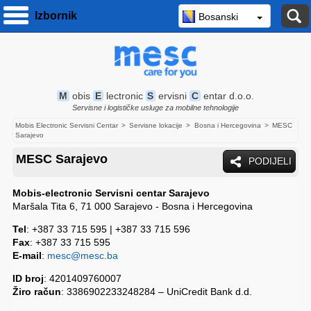
P
Izbornik
Bosanski
M
obis
E
lectronic
S
ervisni
C
entar d.o.o.
Servisne i logističke usluge za mobilne tehnologije
Mobis Electronic Servisni Centar
Servisne lokacije
Bosna i Hercegovina
MESC
Sarajevo
MESC Sarajevo
PODIJELI
Mobis-electronic Servisni centar Sarajevo
Maršala Tita 6, 71 000 Sarajevo - Bosna i Hercegovina
Tel
: +387 33 715 595 | +387 33 715 596
Fax
: +387 33 715 595
E-mail
:
mesc@mesc.ba
ID broj
: 4201409760007
Žiro račun
: 3386902233248284 – UniCredit Bank d.d.